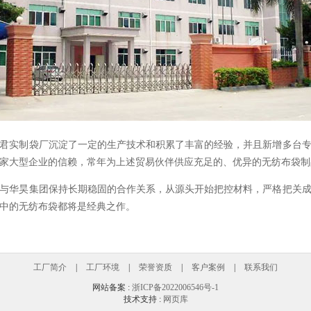
君实制袋厂沉淀了一定的生产技术和积累了丰富的经验，并且新增多台
家大型企业的信赖，常年为上述贸易伙伴供应充足的、优异的无纺布袋制
与华昊集团保持长期稳固的合作关系，从源头开始把控材料，严格把关
中的无纺布袋都将是经典之作。
工厂简介
|
工厂环境
|
荣誉资质
|
客户案例
|
联系我们
网站备案 :
浙ICP备2022006546号-1
技术支持 :
网页库