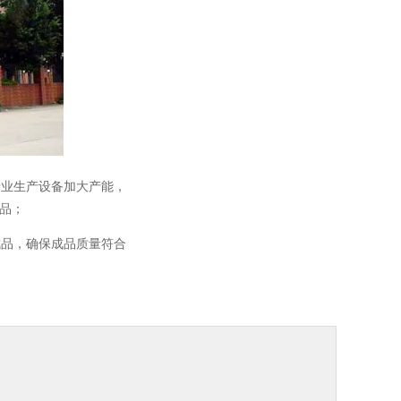
专业生产设备加大产能，
品；
成品，确保成品质量符合