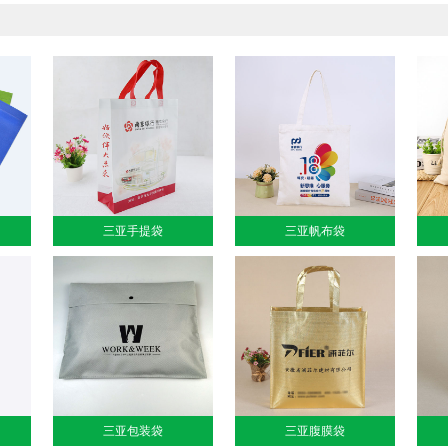
三亚手提袋
三亚帆布袋
三亚包装袋
三亚腹膜袋