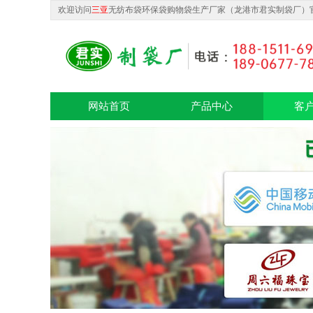
欢迎访问
三亚
无纺布袋环保袋购物袋生产厂家（龙港市君实制袋厂）
网站首页
产品中心
客